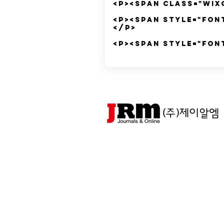
(주)제이알엠